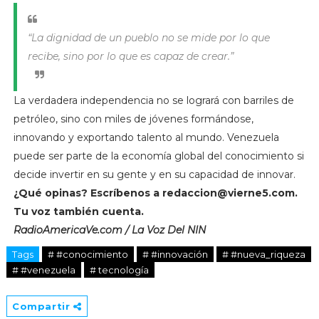
“La dignidad de un pueblo no se mide por lo que
recibe, sino por lo que es capaz de crear.”
La verdadera independencia no se logrará con barriles de
petróleo, sino con miles de jóvenes formándose,
innovando y exportando talento al mundo. Venezuela
puede ser parte de la economía global del conocimiento si
decide invertir en su gente y en su capacidad de innovar.
¿Qué opinas? Escríbenos a
redaccion@vierne5.com
.
Tu voz también cuenta.
RadioAmericaVe.com / La Voz Del NIN
Tags
# #conocimiento
# #innovación
# #nueva_riqueza
# #venezuela
# tecnología
Compartir