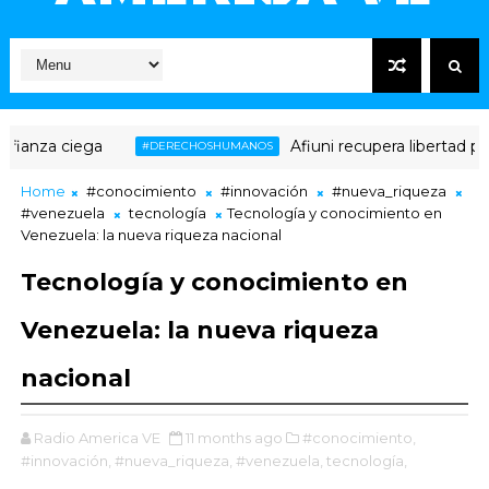
nza ciega
Afiuni recupera libertad plena
#DERECHOSHUMANOS
Home
#conocimiento
#innovación
#nueva_riqueza
#venezuela
tecnología
Tecnología y conocimiento en
Venezuela: la nueva riqueza nacional
Tecnología y conocimiento en
Venezuela: la nueva riqueza
nacional
Radio America VE
11 months ago
#conocimiento,
#innovación,
#nueva_riqueza,
#venezuela,
tecnología,