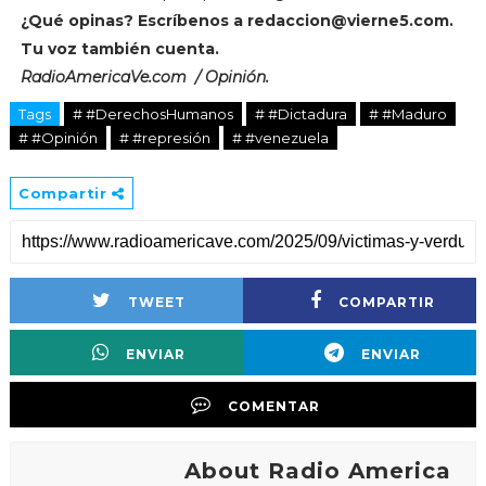
¿Qué opinas? Escríbenos a
redaccion@vierne5.com
.
Tu voz también cuenta.
RadioAmericaVe.com / Opinión.
Tags
# #DerechosHumanos
# #Dictadura
# #Maduro
# #Opinión
# #represión
# #venezuela
Compartir
TWEET
COMPARTIR
ENVIAR
ENVIAR
COMENTAR
About Radio America