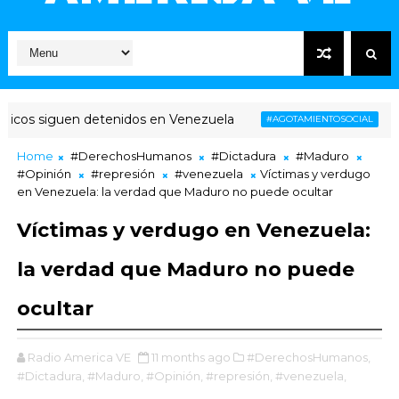
cos siguen detenidos en Venezuela
Venez
#AGOTAMIENTOSOCIAL
Home
#DerechosHumanos
#Dictadura
#Maduro
#Opinión
#represión
#venezuela
Víctimas y verdugo
en Venezuela: la verdad que Maduro no puede ocultar
Víctimas y verdugo en Venezuela:
la verdad que Maduro no puede
ocultar
Radio America VE
11 months ago
#DerechosHumanos,
#Dictadura,
#Maduro,
#Opinión,
#represión,
#venezuela,