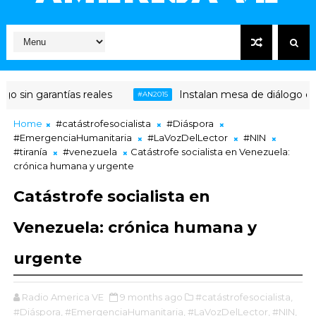
sin garantías reales
Instalan mesa de diálogo entre 
#AN2015
Home
#catástrofesocialista
#Diáspora
#EmergenciaHumanitaria
#LaVozDelLector
#NIN
#tiranía
#venezuela
Catástrofe socialista en Venezuela:
crónica humana y urgente
Catástrofe socialista en
Venezuela: crónica humana y
urgente
Radio America VE
9 months ago
#catástrofesocialista,
#Diáspora,
#EmergenciaHumanitaria,
#LaVozDelLector,
#NIN,