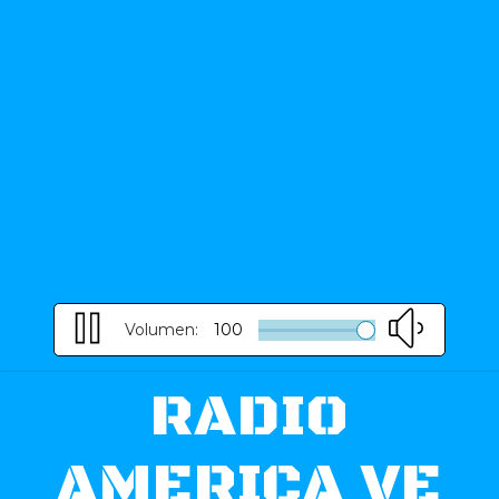
Volumen:
100
RADIO
AMERICA VE