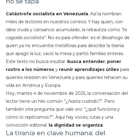
no se tapa
Catástrofe socialista en Venezuela
. Así la nombran
miles de lectores en nuestros correos. Y hay quien, con
rabia cruda y cansancio acumulado, la rebautiza como
“la
cagada socialista”
. No es para ofender: es el desahogo de
quien ya no encuentra metáforas para describir la tiranía
que apagó la luz, vació la mesa y partió familias enteras.
Este texto no busca insultar:
busca entender
,
poner
rostro a los números
y
reunir aprendizajes útiles
para
quienes resisten en Venezuela y para quienes rehacen su
vida en América y Europa.
Hoy, martes 4 de noviembre de 2025, la conversación del
lector tiene un hilo común: “
¿hasta cuándo?
”. Pero
también otra pregunta que vale oro: “
¿qué funciona y
cómo lo replicamos?
”. Aquí hay voces, rutas y una
convicción editorial:
la dignidad se organiza
.
La tiranía en clave humana: del