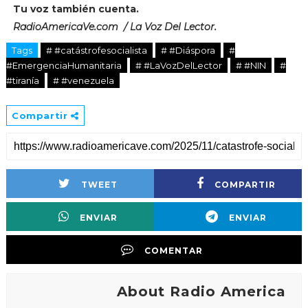
Tu voz también cuenta.
RadioAmericaVe.com / La Voz Del Lector.
Tags
# #catástrofesocialista
# #Diáspora
#
#EmergenciaHumanitaria
# #LaVozDelLector
# #NIN
#
#tiranía
# #venezuela
Compartir
TWEET
COMPARTIR
ENVIAR
ENVIAR
COMENTAR
About Radio America