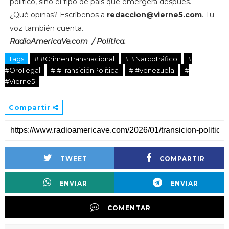
político, sino el tipo de país que emergerá después.
¿Qué opinas? Escríbenos a
redaccion@vierne5.com
. Tu
voz también cuenta.
RadioAmericaVe.com / Política.
Tags
# #CrimenTransnacional
# #Narcotráfico
#
#OroIlegal
# #TransiciónPolítica
# #venezuela
#
#Vierne5
Compartir
TWEET
COMPARTIR
ENVIAR
ENVIAR
COMENTAR