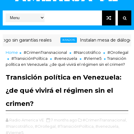
go sin garantías reales
Instalan mesa de diálogo ent
#AN2015
Home
#CrimenTransnacional
#Narcotráfico
#OroIlegal
#TransiciónPolítica
#venezuela
#Vierne5
Transición
política en Venezuela: ¿de qué vivirá el régimen sin el crimen?
Transición política en Venezuela:
¿de qué vivirá el régimen sin el
crimen?
Radio America VE
7 months ago
#CrimenTransnacional,
#Narcotráfico,
#OroIlegal,
#TransiciónPolítica,
#venezuela,
#Vierne5,