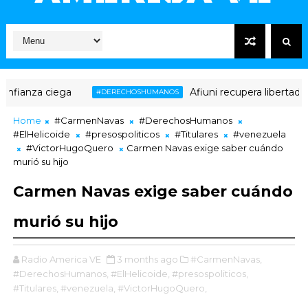
ega
Afiuni recupera libertad plena tras 1
#DERECHOSHUMANOS
Home
#CarmenNavas
#DerechosHumanos
#ElHelicoide
#presospoliticos
#Titulares
#venezuela
#VictorHugoQuero
Carmen Navas exige saber cuándo
murió su hijo
Carmen Navas exige saber cuándo
murió su hijo
Radio America VE
3 months ago
#CarmenNavas,
#DerechosHumanos,
#ElHelicoide,
#presospoliticos,
#Titulares,
#venezuela,
#VictorHugoQuero,