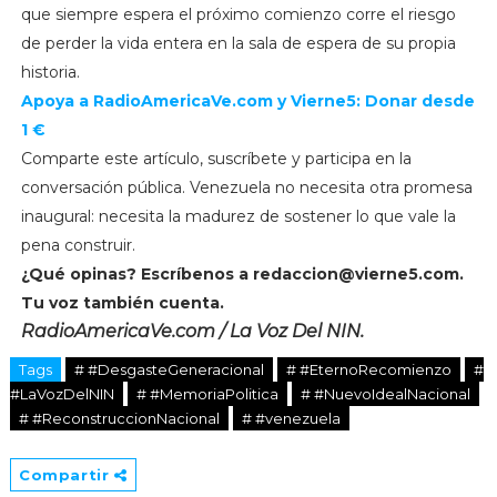
que siempre espera el próximo comienzo corre el riesgo
de perder la vida entera en la sala de espera de su propia
historia.
Apoya a RadioAmericaVe.com y Vierne5: Donar desde
1 €
Comparte este artículo, suscríbete y participa en la
conversación pública. Venezuela no necesita otra promesa
inaugural: necesita la madurez de sostener lo que vale la
pena construir.
¿Qué opinas? Escríbenos a
redaccion@vierne5.com
.
Tu voz también cuenta.
RadioAmericaVe.com / La Voz Del NIN.
Tags
# #DesgasteGeneracional
# #EternoRecomienzo
#
#LaVozDelNIN
# #MemoriaPolitica
# #NuevoIdealNacional
# #ReconstruccionNacional
# #venezuela
Compartir