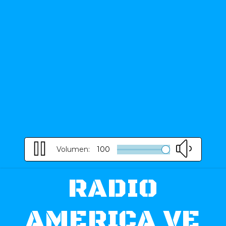
Volumen:
100
RADIO
AMERICA VE