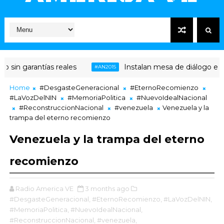
n garantías reales
Instalan mesa de diálogo entre c
#AN2015
Home
#DesgasteGeneracional
#EternoRecomienzo
#LaVozDelNIN
#MemoriaPolitica
#NuevoIdealNacional
#ReconstruccionNacional
#venezuela
Venezuela y la
trampa del eterno recomienzo
Venezuela y la trampa del eterno
recomienzo
Radio America VE
3 months ago
#DesgasteGeneracional,
#EternoRecomienzo,
#LaVozDelNIN,
#MemoriaPolitica,
#NuevoIdealNacional,
#ReconstruccionNacional,
#venezuela,