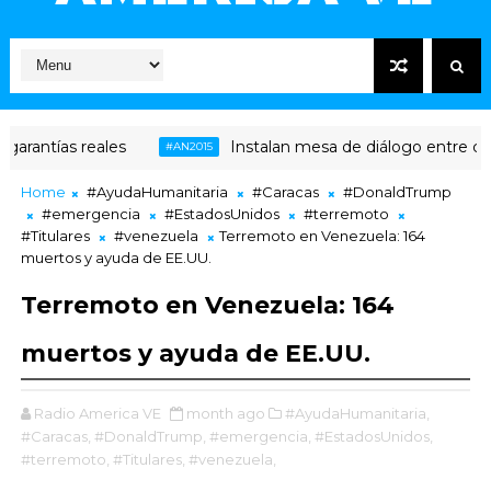
eales
Instalan mesa de diálogo entre chavismo y opo
#AN2015
Home
#AyudaHumanitaria
#Caracas
#DonaldTrump
#emergencia
#EstadosUnidos
#terremoto
#Titulares
#venezuela
Terremoto en Venezuela: 164
muertos y ayuda de EE.UU.
Terremoto en Venezuela: 164
muertos y ayuda de EE.UU.
Radio America VE
month ago
#AyudaHumanitaria,
#Caracas,
#DonaldTrump,
#emergencia,
#EstadosUnidos,
#terremoto,
#Titulares,
#venezuela,