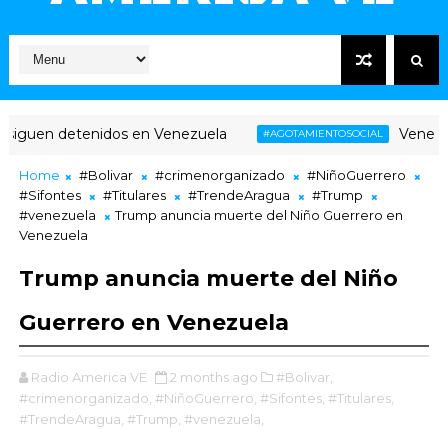
uen detenidos en Venezuela
Venezuela: a
#AGOTAMIENTOSOCIAL
Home
#Bolivar
#crimenorganizado
#NiñoGuerrero
#Sifontes
#Titulares
#TrendeAragua
#Trump
#venezuela
Trump anuncia muerte del Niño Guerrero en
Venezuela
Trump anuncia muerte del Niño
Guerrero en Venezuela
Radio America VE
2 months ago
#Bolivar,
#crimenorganizado,
#NiñoGuerrero,
#Sifontes,
#Titulares,
#TrendeAragua,
#Trump,
#venezuela,