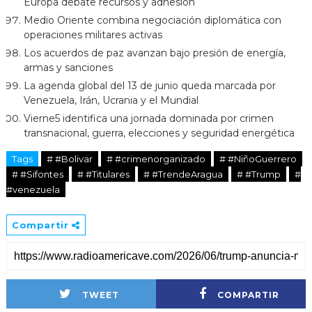
Europa debate recursos y adhesión
Medio Oriente combina negociación diplomática con
operaciones militares activas
Los acuerdos de paz avanzan bajo presión de energía,
armas y sanciones
La agenda global del 13 de junio queda marcada por
Venezuela, Irán, Ucrania y el Mundial
Vierne5 identifica una jornada dominada por crimen
transnacional, guerra, elecciones y seguridad energética
Tags
# #Bolivar
# #crimenorganizado
# #NiñoGuerrero
# #Sifontes
# #Titulares
# #TrendeAragua
# #Trump
#
#venezuela
Compartir
TWEET
COMPARTIR