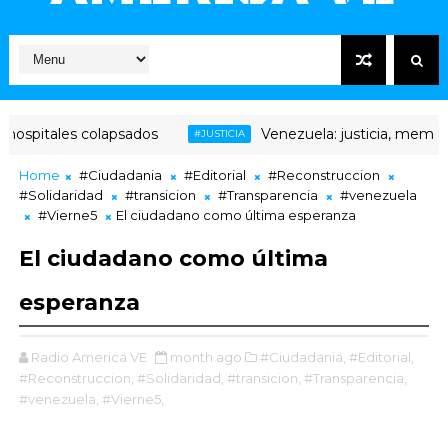
pitales colapsados
Venezuela: justicia, memoria y t
#JUSTICIA
Home
#Ciudadania
#Editorial
#Reconstruccion
#Solidaridad
#transicion
#Transparencia
#venezuela
#Vierne5
El ciudadano como última esperanza
El ciudadano como última
esperanza
Radio America VE
month ago
#Ciudadania,
#Editorial,
#Reconstruccion,
#Solidaridad,
#transicion,
#Transparencia,
#venezuela,
#Vierne5,