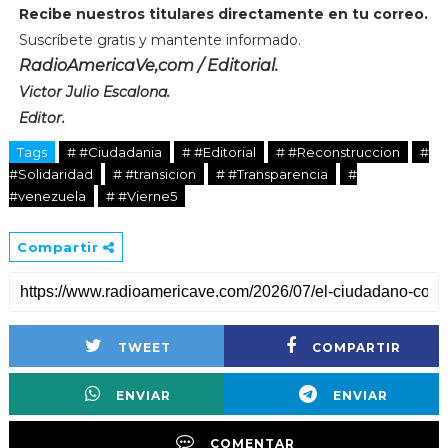
Recibe nuestros titulares directamente en tu correo.
Suscríbete gratis y mantente informado.
RadioAmericaVe,com / Editorial.
Victor Julio Escalona.
Editor.
Tags
# #Ciudadania
# #Editorial
# #Reconstruccion
#
#Solidaridad
# #transicion
# #Transparencia
#
#venezuela
# #Vierne5
Compartir
TWEET
COMPARTIR
ENVIAR
ENVIAR
COMENTAR