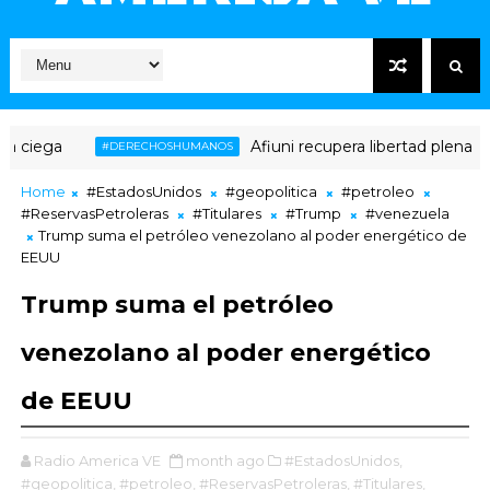
Afiuni recupera libertad plena tras 16 año
#DERECHOSHUMANOS
Home
#EstadosUnidos
#geopolitica
#petroleo
#ReservasPetroleras
#Titulares
#Trump
#venezuela
Trump suma el petróleo venezolano al poder energético de
EEUU
Trump suma el petróleo
venezolano al poder energético
de EEUU
Radio America VE
month ago
#EstadosUnidos,
#geopolitica,
#petroleo,
#ReservasPetroleras,
#Titulares,