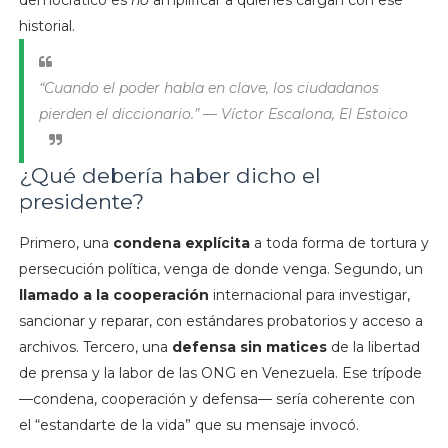
democrático es
no
amplificar a quienes cargan con ese
historial.
“Cuando el poder habla en clave, los ciudadanos
pierden el diccionario.”
— Víctor Escalona, El Estoico
¿Qué debería haber dicho el
presidente?
Primero, una
condena explícita
a toda forma de tortura y
persecución política, venga de donde venga. Segundo, un
llamado a la cooperación
internacional para investigar,
sancionar y reparar, con estándares probatorios y acceso a
archivos. Tercero, una
defensa sin matices
de la libertad
de prensa y la labor de las ONG en Venezuela. Ese trípode
—condena, cooperación y defensa— sería coherente con
el “estandarte de la vida” que su mensaje invocó.