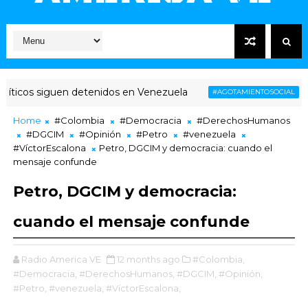
icos siguen detenidos en Venezuela
Vene
#AGOTAMIENTOSOCIAL
Home
#Colombia
#Democracia
#DerechosHumanos
#DGCIM
#Opinión
#Petro
#venezuela
#VíctorEscalona
Petro, DGCIM y democracia: cuando el
mensaje confunde
Petro, DGCIM y democracia:
cuando el mensaje confunde
Radio America VE
12 months ago
#Colombia,
#Democracia,
#DerechosHumanos,
#DGCIM,
#Opinión,
#Petro,
#venezuela,
#VíctorEscalona,