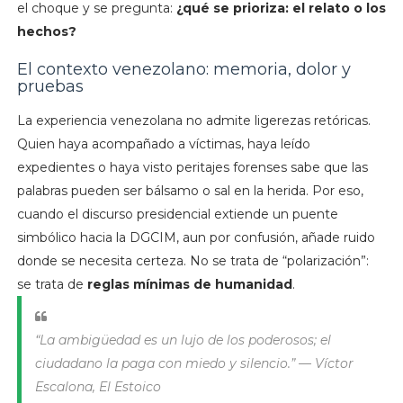
el choque y se pregunta:
¿qué se prioriza: el relato o los
hechos?
El contexto venezolano: memoria, dolor y
pruebas
La experiencia venezolana no admite ligerezas retóricas.
Quien haya acompañado a víctimas, haya leído
expedientes o haya visto peritajes forenses sabe que las
palabras pueden ser bálsamo o sal en la herida. Por eso,
cuando el discurso presidencial extiende un puente
simbólico hacia la DGCIM, aun por confusión, añade ruido
donde se necesita certeza. No se trata de “polarización”:
se trata de
reglas mínimas de humanidad
.
“La ambigüedad es un lujo de los poderosos; el
ciudadano la paga con miedo y silencio.”
— Víctor
Escalona, El Estoico