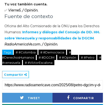
Tu voz también cuenta.
✅
Vierne5. / Opinión.
Fuente de contexto
Oficina del Alto Comisionado de la ONU para los Derechos
Humanos:
Informes y diálogos del Consejo de DD. HH.
sobre Venezuela y responsabilidades de la DGCIM
.
RadioAmericaVe.com. / Opinión.
Tags
# #Colombia
# #Democracia
#
#DerechosHumanos
# #DGCIM
# #Opinión
# #Petro
#
#venezuela
# #VíctorEscalona
Compartir
TWEET
COMPARTIR