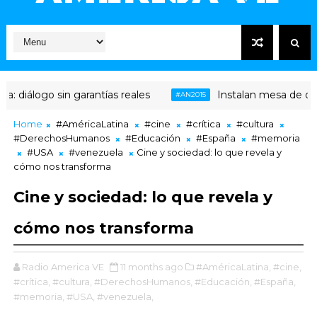
iálogo sin garantías reales
Instalan mesa de diálogo
#AN2015
Home
#AméricaLatina
#cine
#crítica
#cultura
#DerechosHumanos
#Educación
#España
#memoria
#USA
#venezuela
Cine y sociedad: lo que revela y
cómo nos transforma
Cine y sociedad: lo que revela y
cómo nos transforma
Radio America VE
11 months ago
#AméricaLatina,
#cine,
#crítica,
#cultura,
#DerechosHumanos,
#Educación,
#España,
#memoria,
#USA,
#venezuela,