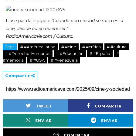
Frase para la imagen:
“Cuando una ciudad se mira en el
cine, decide quién quiere ser.”
RadioAmericaVe.com / Cultura.
Tags
# #AméricaLatina
# #cine
# #crítica
# #cultura
# #DerechosHumanos
# #Educación
# #España
#
#memoria
# #USA
# #venezuela
Compartir
TWEET
COMPARTIR
ENVIAR
ENVIAR
COMENTAR