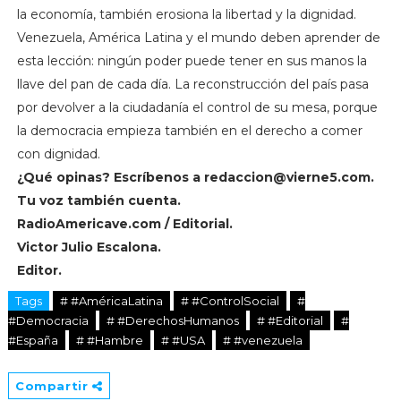
la economía, también erosiona la libertad y la dignidad.
Venezuela, América Latina y el mundo deben aprender de
esta lección: ningún poder puede tener en sus manos la
llave del pan de cada día. La reconstrucción del país pasa
por devolver a la ciudadanía el control de su mesa, porque
la democracia empieza también en el derecho a comer
con dignidad.
¿Qué opinas? Escríbenos a
redaccion@vierne5.com
.
Tu voz también cuenta.
RadioAmericave.com / Editorial.
Victor Julio Escalona.
Editor.
Tags
# #AméricaLatina
# #ControlSocial
#
#Democracia
# #DerechosHumanos
# #Editorial
#
#España
# #Hambre
# #USA
# #venezuela
Compartir