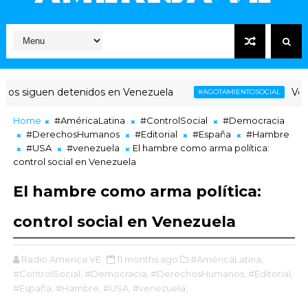
s siguen detenidos en Venezuela
Venezue
#AGOTAMIENTOSOCIAL
Home
#AméricaLatina
#ControlSocial
#Democracia
#DerechosHumanos
#Editorial
#España
#Hambre
#USA
#venezuela
El hambre como arma política:
control social en Venezuela
El hambre como arma política:
control social en Venezuela
Radio America VE
11 months ago
#AméricaLatina,
#ControlSocial,
#Democracia,
#DerechosHumanos,
#Editorial,
#España,
#Hambre,
#USA,
#venezuela,