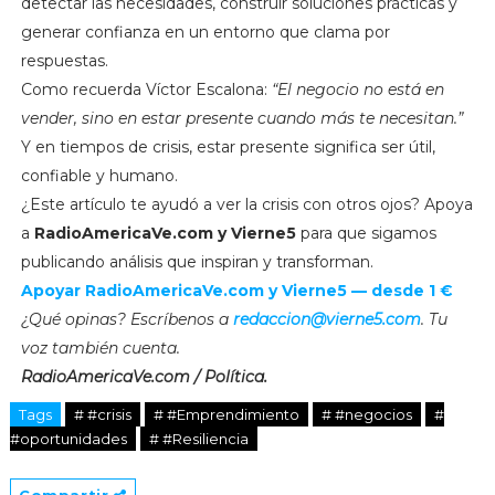
detectar las necesidades, construir soluciones prácticas y
generar confianza en un entorno que clama por
respuestas.
Como recuerda Víctor Escalona:
“El negocio no está en
vender, sino en estar presente cuando más te necesitan.”
Y en tiempos de crisis, estar presente significa ser útil,
confiable y humano.
¿Este artículo te ayudó a ver la crisis con otros ojos? Apoya
a
RadioAmericaVe.com y Vierne5
para que sigamos
publicando análisis que inspiran y transforman.
Apoyar RadioAmericaVe.com y Vierne5 — desde 1 €
¿Qué opinas? Escríbenos a
redaccion@vierne5.com
. Tu
voz también cuenta.
RadioAmericaVe.com / Política.
Tags
# #crisis
# #Emprendimiento
# #negocios
#
#oportunidades
# #Resiliencia