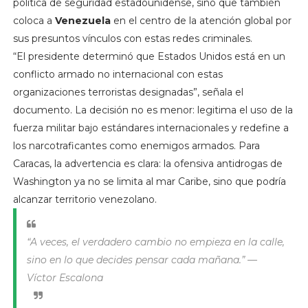
política de seguridad estadounidense, sino que también
coloca a
Venezuela
en el centro de la atención global por
sus presuntos vínculos con estas redes criminales.
“El presidente determinó que Estados Unidos está en un
conflicto armado no internacional con estas
organizaciones terroristas designadas”, señala el
documento. La decisión no es menor: legitima el uso de la
fuerza militar bajo estándares internacionales y redefine a
los narcotraficantes como enemigos armados. Para
Caracas, la advertencia es clara: la ofensiva antidrogas de
Washington ya no se limita al mar Caribe, sino que podría
alcanzar territorio venezolano.
“A veces, el verdadero cambio no empieza en la calle,
sino en lo que decides pensar cada mañana.” —
Víctor Escalona