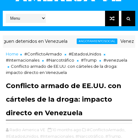
enidos en Venezuela
Venezuela: agotamie
#AGOTAMIENTOSOCIAL
Home
#ConflictoArmado
#EstadosUnidos
#Internacionales
#Narcotráfico
#Trump
#venezuela
Conflicto armado de EE.UU. con cárteles de la droga:
impacto directo en Venezuela
Conflicto armado de EE.UU. con
cárteles de la droga: impacto
directo en Venezuela
Radio America VE
10 months ago
#ConflictoArmado,
#EstadosUnidos,
#Internacionales,
#Narcotráfico,
#Trump,