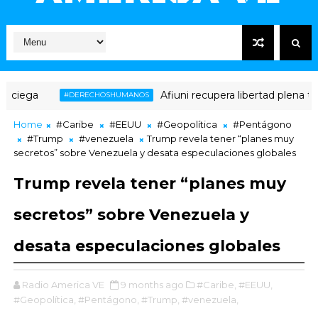
Afiuni recupera libertad plena tras 16 año
#DERECHOSHUMANOS
Home
#Caribe
#EEUU
#Geopolítica
#Pentágono
#Trump
#venezuela
Trump revela tener “planes muy
secretos” sobre Venezuela y desata especulaciones globales
Trump revela tener “planes muy
secretos” sobre Venezuela y
desata especulaciones globales
Radio America VE
9 months ago
#Caribe,
#EEUU,
#Geopolítica,
#Pentágono,
#Trump,
#venezuela,