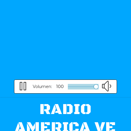
Volumen:
100
RADIO
AMERICA VE