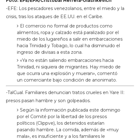
Foto: EFE/EPA/Cristobal Herrera-Ulashkevich
-EFE: Los pescadores venezolanos, entre el miedo y la
crisis, tras los ataques de EE.UU. en el Caribe.
El comercio no formal de productos como
alimentos, ropa y calzado está paralizado por el
miedo de los lugareños a salir en embarcaciones
hacia Trinidad y Tobago, lo cual ha disminuido el
ingreso de divisas a esta zona.
«Ya no están saliendo embarcaciones hacia
Trinidad, ni siquiera de migrantes. Hay miedo de
que ocurra una explosión y mueran», comentó
un comerciante bajo condición de anonimato.
-TalCual. Familiares denuncian tratos crueles en Yare II:
presos pasan hambre y son golpeados.
Según la información publicada este domingo
por el Comité por la libertad de los presos
políticos (Clippve), los detenidos estarían
pasando hambre. La comida, además de «muy
mala», es insuficiente y a los familiares le