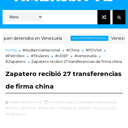
enidos en Venezuela
Venezuela: agotamie
#AGOTAMIENTOSOCIAL
Home
#AudienciaNacional
#China
#PDVSA
#Petróleo
#Titulares
#UDEF
#venezuela
#Zapatero
Zapatero recibió 27 transferencias de firma china
Zapatero recibió 27 transferencias
de firma china
Radio America VE
2 months ago
#AudienciaNacional,
#China,
#PDVSA,
#Petróleo,
#Titulares,
#UDEF,
#venezuela,
#Zapatero,